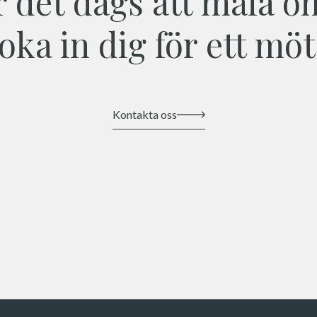
r det dags att måla o
oka in dig för ett möt
Kontakta oss