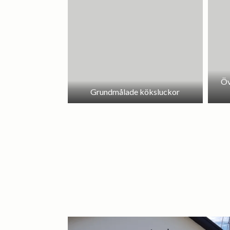
Öv
Grundmålade köksluckor