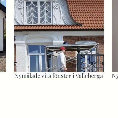
Nymålade vita fönster i Valleberga
Ny