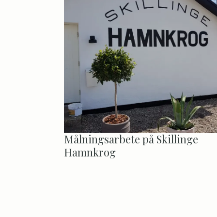
Målningsarbete på Skillinge
Hamnkrog